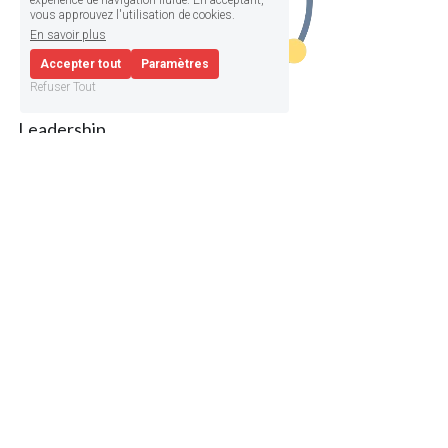
expérience de navigation fluide. En acceptant,
vous approuvez l'utilisation de cookies.
En savoir plus
Accepter tout
Paramètres
Refuser Tout
Leadership
Leadership des femmes
Leadership 
inclusif
Feedback constructif - Outil du leadership inclusif
Consulter
un programme type
Feedback constructif